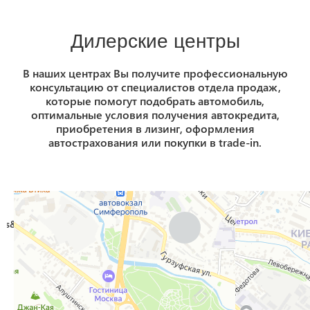
Дилерские центры
В наших центрах Вы получите профессиональную
консультацию от специалистов отдела продаж,
которые помогут подобрать автомобиль,
оптимальные условия получения автокредита,
приобретения в лизинг, оформления
автострахования или покупки в trade-in.
s&origin=jsapi_2_1_78&rtext=~44.939561%2C34.140562&rtt=auto&r