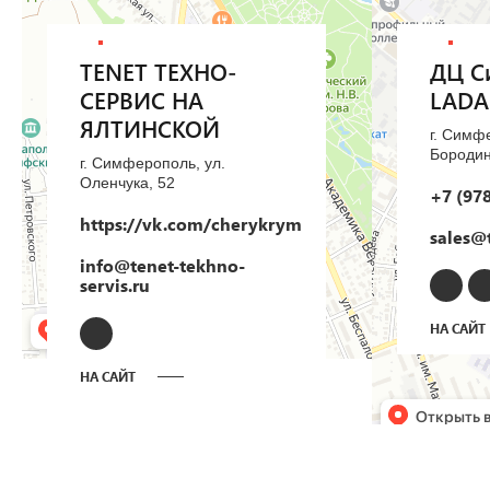
TENET ТЕХНО-
ДЦ С
СЕРВИС НА
LADA
ЯЛТИНСКОЙ
г. Симф
Бородин
г. Симферополь, ул.
Оленчука, 52
+7 (978
https://vk.com/cherykrym
sales@
info@tenet-tekhno-
servis.ru
НА САЙТ
НА САЙТ