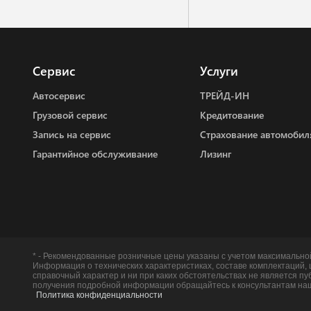
Сервис
Услуги
Автосервис
ТРЕЙД-ИН
Грузовой сервис
Кредитование
Запись на сервис
Страхование автомобил
Гарантийное обслуживание
Лизинг
* - Рекомендованные розничные цены указаны с учетом максимально
Информация о технических характеристиках, составе комплектаций,
справочный характер и ни при каких обстоятельствах не является п
получения подробной информации обращайтесь к консультантам наш
Политика конфиденциальности