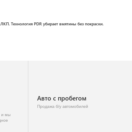
ЛКП. Технология PDR убирает вмятины без покраски.
Авто с пробегом
Продажа б/у автомобилей
у и мы
дное