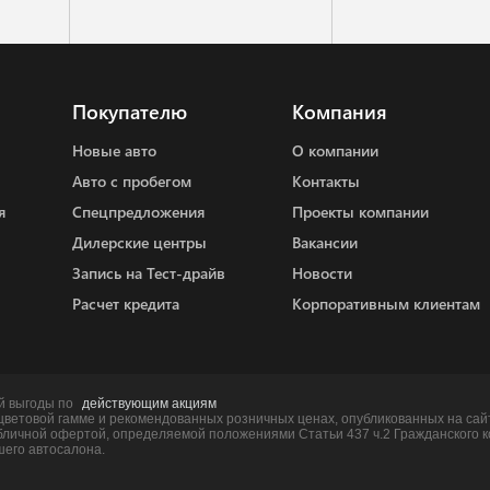
Покупателю
Компания
Новые авто
О компании
Авто с пробегом
Контакты
я
Спецпредложения
Проекты компании
Дилерские центры
Вакансии
Запись на Тест-драйв
Новости
Расчет кредита
Корпоративным клиентам
й выгоды по
действующим акциям
 цветовой гамме и рекомендованных розничных ценах, опубликованных на са
убличной офертой, определяемой положениями Статьи 437 ч.2 Гражданского 
его автосалона.