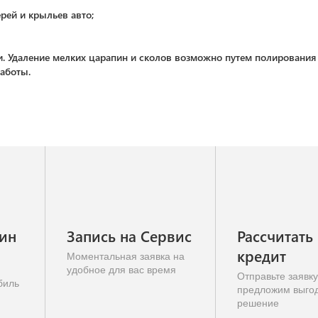
рей и крыльев авто;
. Удаление мелких царапин и сколов возможно путем полирования 
работы.
-ин
Запись на Сервис
Рассчитать
кредит
Моментальная заявка на
удобное для вас время
Отправьте заявк
биль
предложим выго
решение